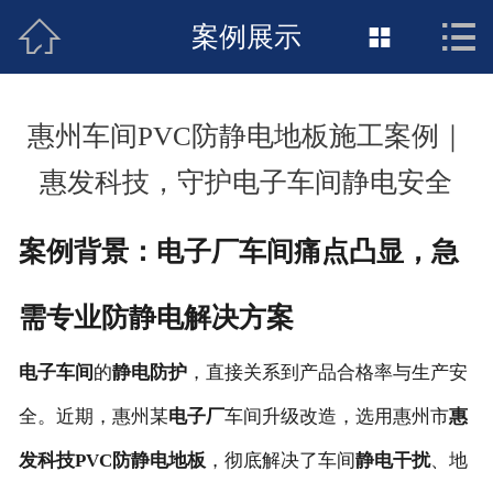



接地工程首页
案例展示

关于惠发
惠州车间PVC防静电地板施工案例｜
新闻动态
惠发科技，守护电子车间静电安全
工程施工
案例背景：电子厂车间痛点凸显，急
荣誉资质
案例展示
需专业防静电解决方案
电子车间
的
静电防护
，直接关系到产品合格率与生产安
联络惠发
全。近期，惠州某
电子厂
车间升级改造，选用惠州市
惠
发科技PVC防静电地板
，彻底解决了车间
静电干扰
、地