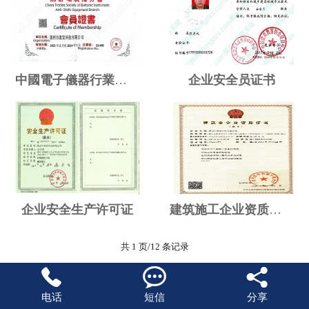
中國電子儀器行業協會防静電裝備分會-会员证书
企业安全员证书
企业安全生产许可证
建筑施工企业资质证书
共 1 页/12 条记录



电话
短信
分享