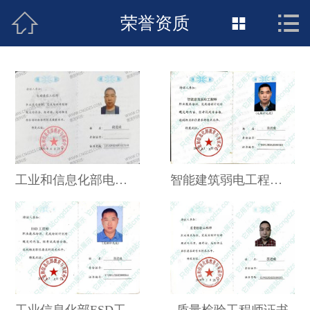



接地工程首页
荣誉资质

关于惠发
新闻动态
工程施工
荣誉资质
工业和信息化部电磁兼容工程师证书｜段进成 EMC/ESD 接地专业资质介绍
智能建筑弱电工程师证书
案例展示
联络惠发