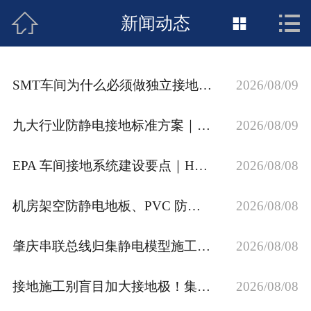



接地工程首页
新闻动态

关于惠发
SMT车间为什么必须做独立接地？4欧姆接地验厂标准解读
2026/08/09
新闻动态
九大行业防静电接地标准方案｜SMT 半导体 PCB 机房实验室合规施工
2026/08/09
工程施工
EPA 车间接地系统建设要点｜HBM/MM/CDM 防护配套独立人工接地网装置
2026/08/08
荣誉资质
案例展示
机房架空防静电地板、PVC 防静电地板施工接地规范
2026/08/08
联络惠发
肇庆串联总线归集静电模型施工 流水线联动防静电接地特点
2026/08/08
接地施工别盲目加大接地极！集肤效应选材高性价比方案
2026/08/08