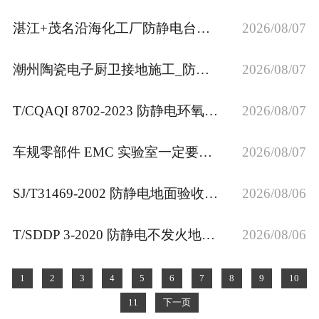
湛江+茂名沿海化工厂防静电台垫工程_执行HG/T 3092-2011防静电胶板行业国标
2026/08/07
潮州陶瓷电子厨卫接地施工_防潮型＜4 欧姆 ESD 防静电接地埋设
2026/08/07
T/CQAQI 8702‑2023 防静电环氧地坪规范｜接地系统施工验收
2026/08/07
车规零部件 EMC 实验室一定要做独立地线！保障 ISO11452 测试数据稳定
2026/08/07
SJ/T31469‑2002 防静电地面验收规范｜地板系统电阻检测要点
2026/08/06
T/SDDP 3‑2020 防静电不发火地坪规程｜防爆车间接地施工验收
2026/08/06
1
2
3
4
5
6
7
8
9
10
11
下一页