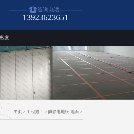
咨询电话
13923623651
惠发
主页
>
工程施工
>
防静电地板-地面
>