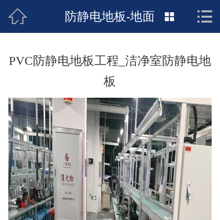



接地工程首页
防静电地板-地面

关于惠发
PVC防静电地板工程_洁净室防静电地
新闻动态
板
工程施工
荣誉资质
案例展示
联络惠发