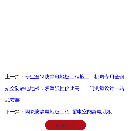
Description：专业PVC防静电地板工程铺设，电子厂无
尘车间、洁净室专用PVC防静电地板，无缝抗菌防尘，
施工验收达标。
Keywords：PVC防静电地板,洁净室防静电地板,无尘车
间地板
上一篇：
专业全钢防静电地板工程施工，机房专用全钢
架空防静电地板，承重强性价比高，上门测量设计一站
式安装
下一篇：
陶瓷防静电地板工程_配电室防静电地板
返回列表