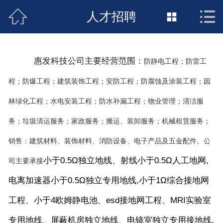



接地工程首页
人才招聘

关于惠发
防静电工程；防雷工
惠发科技公司主要经营范围：
新闻动态
程；防爆工程；建筑装饰工程；安防工程；防腐蚀及涂装工程；园
工程施工
林绿化工程；水电安装工程；防水补漏工程；物业管理；清洁服
荣誉资质
务；垃圾清运服务；家政服务；搬运、装卸服务；机械租赁服务；
销售：建筑材料、装饰材料、消防设备、电子产品及五金配件。公
案例展示
司主要承接
小于0.5Ω独立地线
、射线小于0.5Ω人工地网,
联络惠发
电离加速器小于0.5Ω独立专用地线,小于
1Ω综合接地网
工程、小于4欧姆静电池、esd接地网工程、MRI实验室
专用地线、屏蔽机房独立地线、电镜室独立专用接地线.