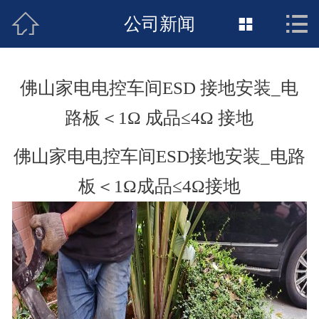



接地工程首页
公司新闻

关于惠发
佛山家电电控车间ESD 接地安装_电
新闻动态
路板＜1Ω 成品≤4Ω 接地
工程施工
佛山家电电控车间ESD接地安装_电路
荣誉资质
板＜1Ω成品≤4Ω接地
案例展示
联络惠发