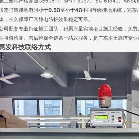
施工全程严格参照GB50611、SH/T 3097、IEC 61340、A
按需打造接地电阻
小于0.5Ω
至
小于4Ω
不同等级接地系统，完善
体，长久保障厂区静电防护效果稳定可靠。
公司配备专业持证施工团队，积累海量实地项目施工经验，免费
业阻值检测、售后维保全链条一站式服务，是广东本土靠谱专业
惠发科技联络方式