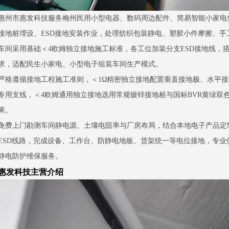
惠州市惠发科技服务梅州民用小型电器、数码周边配件、简易智能小家电
接地桩埋设、ESD接地安装作业，处理纺织包装静电、塑胶小件摩擦、手
车间采用基础＜4欧姆独立接地施工标准，各工位加装分支ESD接地线，
求，适配民生小家电、小型电子组装车间生产模式。
严格遵循接地工程施工准则，＜1Ω精密独立接地配置垂直接地极、水平
专用支线，＜4欧姆通用独立接地选用常规镀锌接地桩与国标BVR黄绿双
果。
免费上门勘测车间静电源、土壤电阻率与厂房布局，结合本地电子产品定
ESD线路，完成设备、工作台、防静电地板、货架统一等电位接地，专
静电防护维保服务。
惠发科技主营介绍