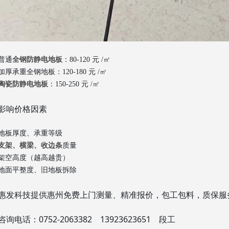
普通
全钢防静电地板
：80‑120 元 /㎡
加厚承重全钢地板：120‑180 元 /㎡
陶瓷防静电地板
：150‑250 元 /㎡
影响价格因素
地板厚度、承重等级
支架、横梁、收边条
质量
架空高度（越高越贵）
地面平整度、旧地板拆除
惠发科技提供惠州免费上门测量、精准报价，包工包料，质保服
咨询电话：0752‑2063382 13923623651 段工