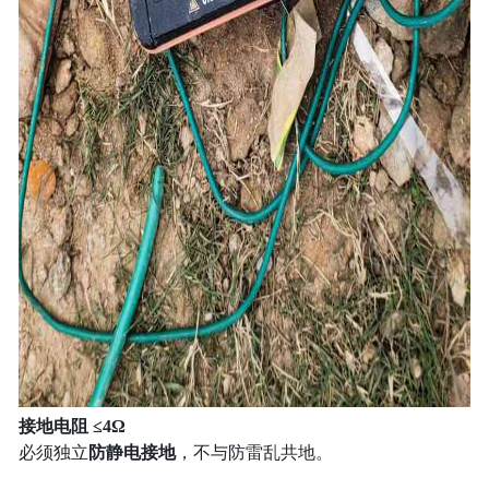
接地电阻 ≤4Ω
必须独立
防静电接地
，不与防雷乱共地。