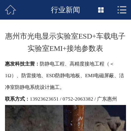



接地工程首页
行业新闻

关于惠发
惠州市光电显示实验室ESD+车载电子
新闻动态
实验室EMI+接地参数表
工程施工
惠发科技主营：
防静电工程、高精度接地工程（＜
荣誉资质
1Ω）、防雷接地、ESD防静电地板、EMI电磁屏蔽、洁
案例展示
净室防静电系统设计施工。
联系方式：
13923623651 / 0752-2063382 / 广东惠州
联络惠发