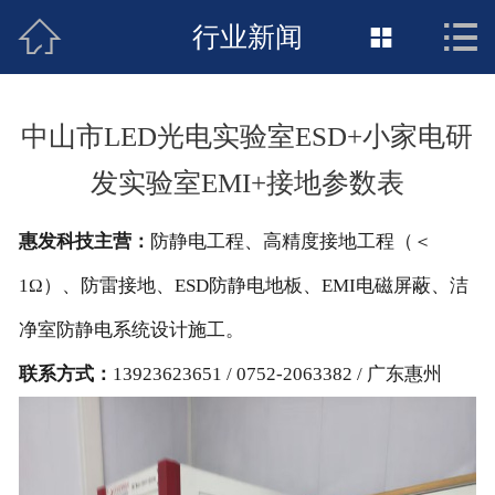



接地工程首页
行业新闻

关于惠发
中山市LED光电实验室ESD+小家电研
新闻动态
发实验室EMI+接地参数表
工程施工
惠发科技主营：
防静电工程、高精度接地工程（＜
荣誉资质
1Ω）、防雷接地、ESD防静电地板、EMI电磁屏蔽、洁
案例展示
净室防静电系统设计施工。
联系方式：
13923623651 / 0752-2063382 / 广东惠州
联络惠发