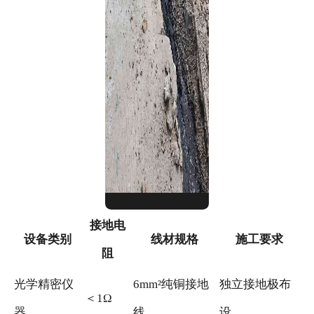
接地电
设备类别
线材规格
施工要求
阻
光学精密仪
6mm²纯铜接地
独立接地极布
＜1Ω
器
线
设