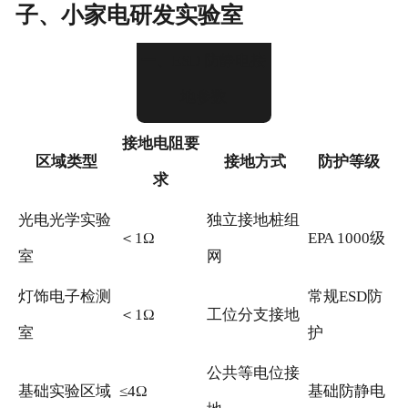
子、小家电研发实验室
一、ESD 防静电接
地参数
接地电阻要
区域类型
接地方式
防护等级
求
光电光学实验
独立接地桩组
＜1Ω
EPA 1000级
室
网
灯饰电子检测
常规ESD防
＜1Ω
工位分支接地
室
护
公共等电位接
基础实验区域
≤4Ω
基础防静电