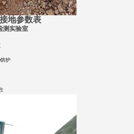
+接地参数表
检测实验室
数
D防护
数