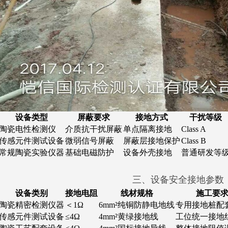
设备类型
屏蔽要求
接地方式
干扰等级
陶瓷电性检测仪
介质抗干扰屏蔽
单点隔离接地
Class A
传感元件测试设备
微弱信号屏蔽
屏蔽层接地保护
Class B
常规陶瓷实验仪器
基础电磁防护
设备外壳接地
普通研发等
三、设备安全接地参数
设备类别
接地电阻
线材规格
施工要
陶瓷精密检测仪器
＜1Ω
6mm²纯铜防静电地线
专用接地桩配
传感元件测试设备
≤4Ω
4mm²黄绿接地线
工位统一接地