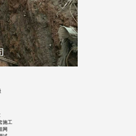
级
求
套施工
组网