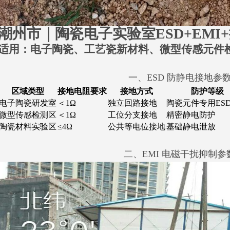
潮州市｜陶瓷电子实验室ESD+EMI
适用：电子陶瓷、工艺瓷新材料、微型传感元件
一、ESD 防静电接地参
区域类型
接地电阻要求
接地方式
防护等级
电子陶瓷研发室
＜1Ω
独立回路接地
陶瓷元件专用ES
微型传感检测区
＜1Ω
工位分支接地
精密静电防护
陶瓷材料实验区
≤4Ω
公共等电位接地
基础静电泄放
二、EMI 电磁干扰抑制参