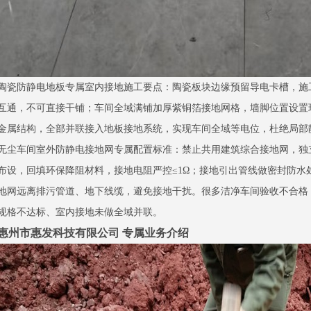
陶瓷防静电地板专属室内接地施工要点：陶瓷板块边缘预留导电卡槽，施
互通，不可直接干铺；车间全域满铺加厚紫铜箔接地网格，墙脚位置设置
金属结构，全部并联接入地板接地系统，实现车间全域等电位，杜绝局部
无尘车间室外防静电接地网专属配置标准：禁止共用建筑综合接地网，独
布设，回填环保降阻材料，接地电阻严控≤1Ω；接地引出管线做密封防水
地网远离排污管道、地下线缆，避免接地干扰。很多洁净车间验收不合格
规格不达标、室内接地未做全域并联。
惠州市惠发科技有限公司 专属业务介绍