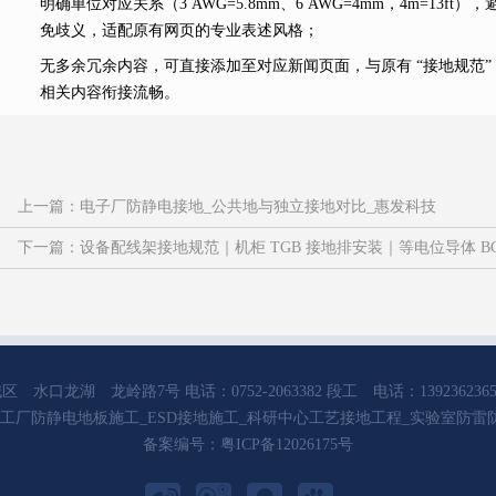
明确单位对应关系（3 AWG=5.8mm、6 AWG=4mm，4m=13ft），
免歧义，适配原有网页的专业表述风格；
无多余冗余内容，可直接添加至对应新闻页面，与原有 “接地规范”
相关内容衔接流畅。
上一篇：
电子厂防静电接地_公共地与独立接地对比_惠发科技
下一篇：
设备配线架接地规范｜机柜 TGB 接地排安装｜等电位导体 B
湖 龙岭路7号 电话：0752-2063382 段工 电话：13923623651 邮箱：
防静电地板工程_工厂防静电地板施工_ESD接地施工_科研中心工艺接地工程_实验
备案编号：
粤ICP备12026175号