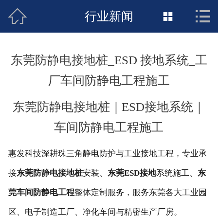



接地工程首页
行业新闻

关于惠发
东莞防静电接地桩_ESD 接地系统_工
新闻动态
厂车间防静电工程施工
工程施工
东莞防静电接地桩｜ESD接地系统｜
荣誉资质
车间防静电工程施工
案例展示
惠发科技深耕珠三角静电防护与工业接地工程，专业承
联络惠发
接
东莞防静电接地桩
安装、
东莞ESD接地
系统施工、
东
莞车间防静电工程
整体定制服务，服务东莞各大工业园
区、电子制造工厂、净化车间与精密生产厂房。