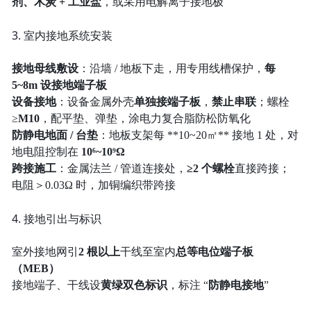
剂、木炭 + 工业盐
，或采用电解离子接地极
3. 室内接地系统安装
接地母线敷设
：沿墙 / 地板下走，用专用线槽保护，
每
5~8m 设接地端子板
设备接地
：设备金属外壳
单独接端子板
，
禁止串联
；螺栓
≥
M10
，配平垫、弹垫，涂电力复合脂防松防氧化
防静电地面 / 台垫
：地板支架每 **10~20㎡** 接地 1 处，对
地电阻控制在
10⁶~10⁹Ω
跨接施工
：金属法兰 / 管道连接处，
≥2 个螺栓
直接跨接；
电阻＞0.03Ω 时，加铜编织带跨接
4. 接地引出与标识
室外接地网引
2 根以上
干线至室内
总等电位端子板
（MEB）
接地端子、干线设
黄绿双色标识
，标注 “
防静电接地
”