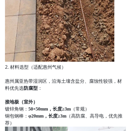
2. 材料选型（适配惠州气候）
惠州属亚热带湿润区，沿海土壤含盐分、腐蚀性较强，材
料优先选
防腐型
：
接地极（室外）
镀锌角钢：
50×50mm，长度≥3m
（常规）
铜包钢棒：
φ20mm，长度≥3m
（高防腐、高导电，优先推
荐）