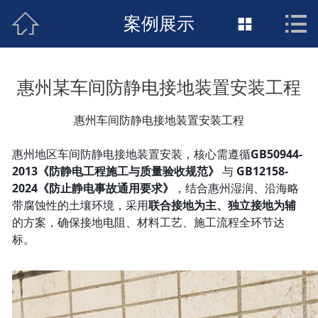



接地工程首页
案例展示

关于惠发
惠州某车间防静电接地装置安装工程
新闻动态
惠州车间防静电接地装置安装工程
工程施工
惠州地区车间防静电接地装置安装，核心需遵循
GB50944-
荣誉资质
2013《防静电工程施工与质量验收规范》
与
GB12158-
2024《防止静电事故通用要求》
，结合惠州湿润、沿海略
案例展示
带腐蚀性的土壤环境，采用
联合接地为主、独立接地为辅
的方案，确保接地电阻、材料工艺、施工流程全环节达
标。
联络惠发