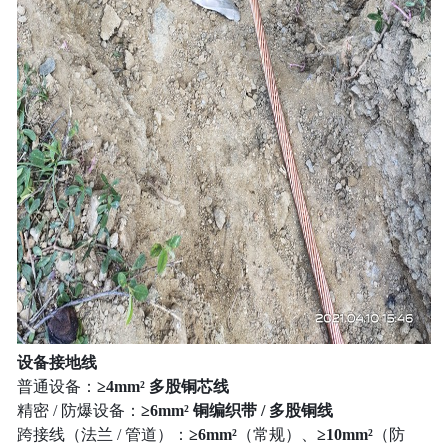
设备接地线
普通设备：
≥4mm² 多股铜芯线
精密 / 防爆设备：
≥6mm² 铜编织带 / 多股铜线
跨接线（法兰 / 管道）：
≥6mm²
（常规）、
≥10mm²
（防