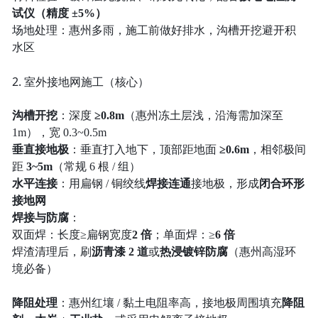
试仪（精度 ±5%）
场地处理：惠州多雨，施工前做好排水，沟槽开挖避开积
水区
2. 室外接地网施工（核心）
沟槽开挖
：深度
≥0.8m
（惠州冻土层浅，沿海需加深至
1m），宽 0.3~0.5m
垂直接地极
：垂直打入地下，顶部距地面
≥0.6m
，相邻极间
距
3~5m
（常规 6 根 / 组）
水平连接
：用扁钢 / 铜绞线
焊接连通
接地极，形成
闭合环形
接地网
焊接与防腐
：
双面焊：长度≥扁钢宽度
2 倍
；单面焊：≥
6 倍
焊渣清理后，刷
沥青漆 2 道
或
热浸镀锌防腐
（惠州高湿环
境必备）
降阻处理
：惠州红壤 / 黏土电阻率高，接地极周围填充
降阻