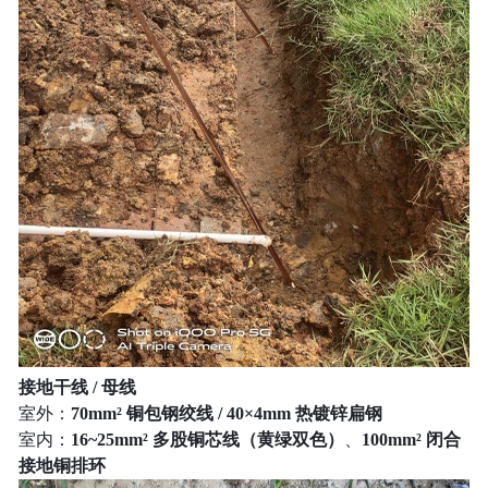
接地干线 / 母线
室外：
70mm² 铜包钢绞线 / 40×4mm 热镀锌扁钢
室内：
16~25mm² 多股铜芯线（黄绿双色）
、
100mm² 闭合
接地铜排环