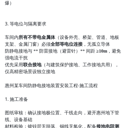
爆）
3. 等电位与隔离要求
车间内
所有不带电金属体
（设备外壳、桥架、管道、地板
支架、金属门窗）必须
全部等电位连接
，无孤立导体
防静电接地与 ** 防雷接地（避雷针）** 间距
≥10m
，避免
强电流干扰
优先采用
联合接地
（与建筑保护接地、工作接地共用），
仅高精密场景设独立接地
惠州某车间防静电接地装置安装工程-施工流程
1. 施工准备
图纸审核：确认接地极位置、干线走向，避开惠州地下管
线、设备基础
材料检验：镀锌层无脱落、铜线无氧化，配备
接地电阻测