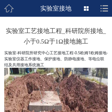



接地工程首页
实验室接地

关于惠发
实验室工艺接地工程_科研院所接地_
新闻动态
小于0.5Ω于1Ω接地施工
工程施工
实验室-科研院所研究中心工艺接地工程-0.5欧姆1欧姆接地-
实验室仪器工作接地、保护接地、防静电接地、等电位联
荣誉资质
结及共用接地系统施工
案例展示
联络惠发