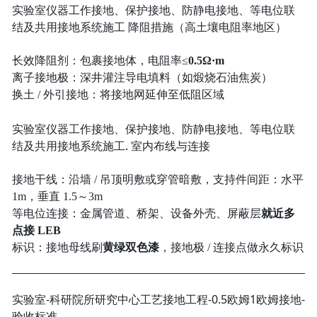
实验室仪器工作接地、保护接地、防静电接地、等电位联
结及共用接地系统施工 降阻措施（高土壤电阻率地区）
长效降阻剂：包裹接地体，电阻率≤
0.5Ω·m
离子接地极：深井灌注导电填料（如煅烧石油焦炭）
换土 / 外引接地：将接地网延伸至低阻区域
实验室仪器工作接地、保护接地、防静电接地、等电位联
结及共用接地系统施工. 室内布线与连接
接地干线：沿墙 / 吊顶明敷或穿管暗敷，支持件间距：水平
1m，垂直 1.5～3m
等电位连接：金属管道、桥架、设备外壳、屏蔽层
就近多
点接 LEB
标识：接地母线刷
黄绿双色漆
，接地极 / 连接点做永久标识
实验室-科研院所研究中心工艺接地工程-0.5欧姆1欧姆接地-
验收标准