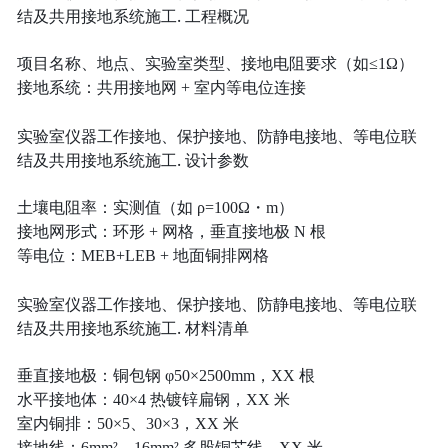
结及共用接地系统施工. 工程概况
项目名称、地点、实验室类型、接地电阻要求（如≤1Ω）
接地系统：共用接地网 + 室内等电位连接
实验室仪器工作接地、保护接地、防静电接地、等电位联
结及共用接地系统施工. 设计参数
土壤电阻率：实测值（如 ρ=100Ω・m）
接地网形式：环形 + 网格，垂直接地极 N 根
等电位：MEB+LEB + 地面铜排网格
实验室仪器工作接地、保护接地、防静电接地、等电位联
结及共用接地系统施工. 材料清单
垂直接地极：铜包钢 φ50×2500mm，XX 根
水平接地体：40×4 热镀锌扁钢，XX 米
室内铜排：50×5、30×3，XX 米
接地线：6mm²、16mm² 多股铜芯线，XX 米