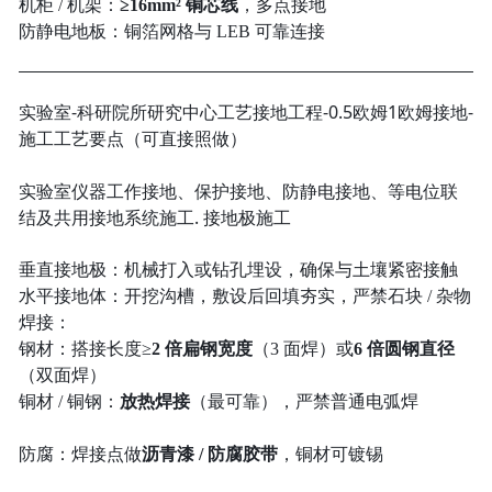
机柜 / 机架：
≥16mm² 铜芯线
，多点接地
防静电地板：铜箔网格与 LEB 可靠连接
实验室-科研院所研究中心工艺接地工程-0.5欧姆1欧姆接地-
施工工艺要点（可直接照做）
实验室仪器工作接地、保护接地、防静电接地、等电位联
结及共用接地系统施工. 接地极施工
垂直接地极：机械打入或钻孔埋设，确保与土壤紧密接触
水平接地体：开挖沟槽，敷设后回填夯实，严禁石块 / 杂物
焊接：
钢材：搭接长度≥
2 倍扁钢宽度
（3 面焊）或
6 倍圆钢直径
（双面焊）
铜材 / 铜钢：
放热焊接
（最可靠），严禁普通电弧焊
防腐：焊接点做
沥青漆 / 防腐胶带
，铜材可镀锡