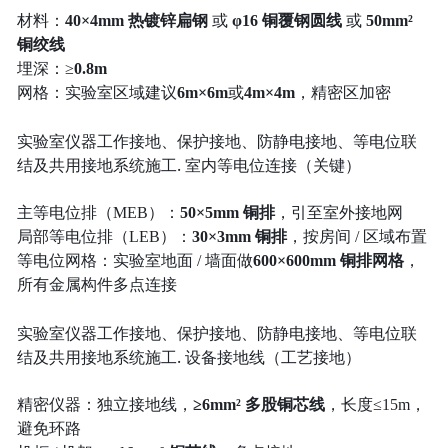
材料：
40×4mm 热镀锌扁钢
或
φ16 铜覆钢圆线
或
50mm²
铜绞线
埋深：≥
0.8m
网格：实验室区域建议
6m×6m
或
4m×4m
，精密区加密
实验室仪器工作接地、保护接地、防静电接地、等电位联
结及共用接地系统施工. 室内等电位连接（关键）
主等电位排（MEB）：
50×5mm 铜排
，引至室外接地网
局部等电位排（LEB）：
30×3mm 铜排
，按房间 / 区域布置
等电位网格：实验室地面 / 墙面做
600×600mm 铜排网格
，
所有金属构件多点连接
实验室仪器工作接地、保护接地、防静电接地、等电位联
结及共用接地系统施工. 设备接地线（工艺接地）
精密仪器：独立接地线，
≥6mm² 多股铜芯线
，长度≤15m，
避免环路