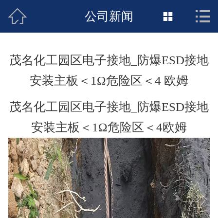



接地工程首页
公司新闻

关于惠发
茂名化工园区电子接地_防爆ESD接地
新闻动态
安装主板＜1Ω危险区＜4 欧姆
工程施工
茂名化工园区电子接地_防爆ESD接地
荣誉资质
安装主板＜1Ω危险区＜4欧姆
案例展示
联络惠发