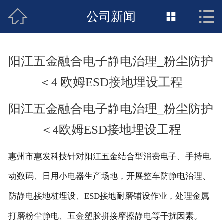



接地工程首页
公司新闻

关于惠发
阳江五金融合电子静电治理_粉尘防护
新闻动态
＜4 欧姆ESD接地埋设工程
工程施工
阳江五金融合电子静电治理_粉尘防护
荣誉资质
＜4欧姆ESD接地埋设工程
案例展示
惠州市惠发科技针对阳江五金结合型消费电子、手持电
联络惠发
动数码、日用小电器生产场地，开展整车防静电治理、
防静电接地桩埋设、ESD接地耐磨铺设作业，处理金属
打磨粉尘静电、五金塑胶拼接摩擦静电等干扰因素。