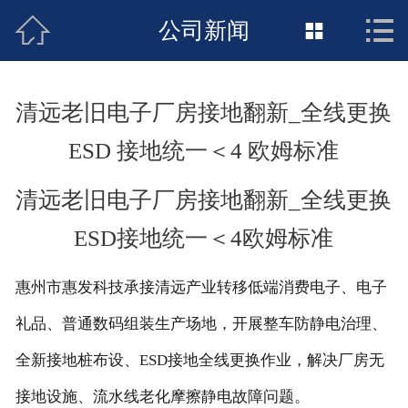



接地工程首页
公司新闻

关于惠发
清远老旧电子厂房接地翻新_全线更换
新闻动态
ESD 接地统一＜4 欧姆标准
工程施工
清远老旧电子厂房接地翻新_全线更换
荣誉资质
ESD接地统一＜4欧姆标准
案例展示
惠州市惠发科技承接清远产业转移低端消费电子、电子
联络惠发
礼品、普通数码组装生产场地，开展整车防静电治理、
全新接地桩布设、ESD接地全线更换作业，解决厂房无
接地设施、流水线老化摩擦静电故障问题。