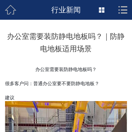



接地工程首页
行业新闻

关于惠发
办公室需要装防静电地板吗？｜防静
新闻动态
电地板适用场景
工程施工
办公室需要装防静电地板吗？
荣誉资质
很多客户问：普通办公室要不要防静电地板？
案例展示
建议
联络惠发