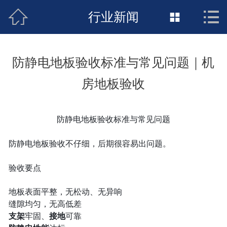



接地工程首页
行业新闻

关于惠发
防静电地板验收标准与常见问题｜机
新闻动态
房地板验收
工程施工
防静电地板验收标准与常见问题
荣誉资质
防静电地板验收不仔细，后期很容易出问题。
案例展示
验收要点
联络惠发
地板表面平整，无松动、无异响
缝隙均匀，无高低差
支架
牢固、
接地
可靠