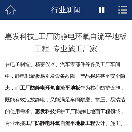



接地工程首页
行业新闻

关于惠发
惠发科技_工厂防静电环氧自流平地板
新闻动态
工程_专业施工厂家
工程施工
在电子制造、精密仪器、汽车零部件等各类工厂车间
荣誉资质
中，静电积聚极易引发设备故障、产品损坏甚至安全隐
案例展示
患，而
工厂防静电环氧自流平地板
作为核心防护设施，
既能有效泄放静电，又能满足车间耐磨、抗压、易清洁
联络惠发
的使用需求。
惠发科技
深耕工厂防静电地面工程领域，
专业承接
工厂防静电环氧自流平地板工程
设计、施工、