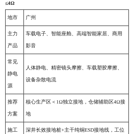
≤4Ω
地市
广州
主力
车载电子、智能座舱、高端智能家居、商用
产品
影音
常见
人体静电、精密镜头摩擦、车载塑胶摩擦、
静电
设备杂散电流
源
推荐
核心生产区＜1Ω独立接地，仓储辅助区4Ω接
方案
地
施工
深井长效接地桩+主干纯铜ESD接地线，工位