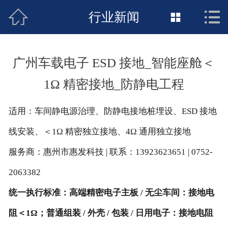



接地工程首页
行业新闻

关于惠发
广州车载电子 ESD 接地_智能座舱＜
新闻动态
1Ω 精密接地_防静电工程
工程施工
适用：车间静电源治理、防静电接地桩埋设、ESD 接地
荣誉资质
线安装、＜1Ω 精密独立接地、4Ω 通用独立接地
案例展示
服务商：惠州市惠发科技 | 联系：13923623651 | 0752-
2063382
联络惠发
统一执行标准：高端精密电子主板 / 无尘车间：接地电
阻＜1Ω；普通组装 / 外壳 / 包装 / 日用电子：接地电阻