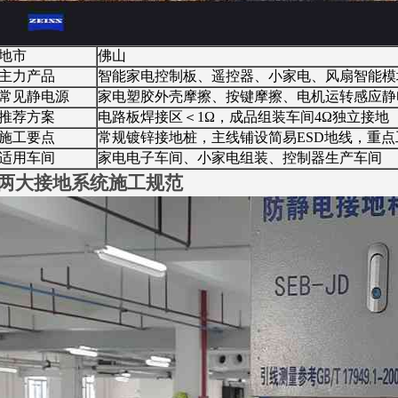
地市
佛山
主力产品
智能家电控制板、遥控器、小家电、风扇智能模
常见静电源
家电塑胶外壳摩擦、按键摩擦、电机运转感应静
推荐方案
电路板焊接区＜1Ω，成品组装车间4Ω独立接地
施工要点
常规镀锌接地桩，主线铺设简易ESD地线，重
适用车间
家电电子车间、小家电组装、控制器生产车间
两大接地系统施工规范