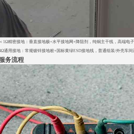
＜1Ω精密接地：垂直接地极+水平接地网+降阻剂，纯铜主干线，高端电
4Ω通用接地：常规镀锌接地桩+国标黄绿ESD接地线，普通组装/外壳车间
服务流程