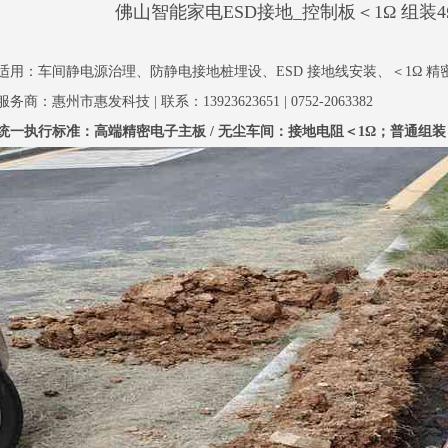
佛山智能家电ESD接地_控制板＜1Ω 组装
适用：车间静电源治理、防静电接地桩埋设、ESD 接地线安装、＜1Ω 精
服务商：惠州市惠发科技 | 联系：13923623651 | 0752-2063382
统一执行标准：高端精密电子主板 / 无尘车间：接地电阻＜1Ω；普通组装 / 外