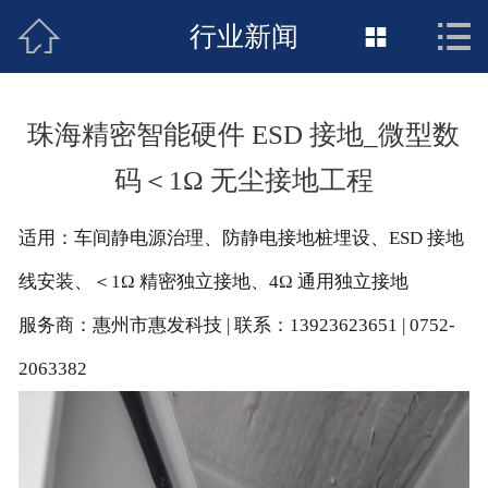



接地工程首页
行业新闻

关于惠发
珠海精密智能硬件 ESD 接地_微型数
新闻动态
码＜1Ω 无尘接地工程
工程施工
适用：车间静电源治理、防静电接地桩埋设、ESD 接地
荣誉资质
线安装、＜1Ω 精密独立接地、4Ω 通用独立接地
案例展示
服务商：惠州市惠发科技 | 联系：13923623651 | 0752-
2063382
联络惠发