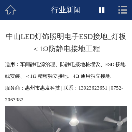



接地工程首页
行业新闻

关于惠发
中山LED灯饰照明电子ESD接地_灯板
新闻动态
＜1Ω防静电接地工程
工程施工
适用：车间静电源治理、防静电接地桩埋设、ESD 接地
荣誉资质
线安装、＜1Ω 精密独立接地、4Ω 通用独立接地
案例展示
服务商：惠州市惠发科技 | 联系：13923623651 | 0752-
2063382
联络惠发