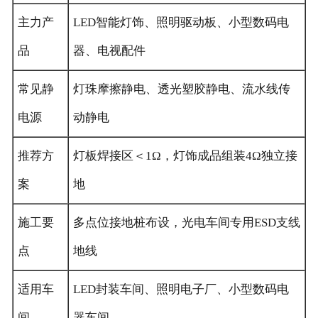
主力产
LED智能灯饰、照明驱动板、小型数码电
品
器、电视配件
常见静
灯珠摩擦静电、透光塑胶静电、流水线传
电源
动静电
推荐方
灯板焊接区＜1Ω，灯饰成品组装4Ω独立接
案
地
施工要
多点位接地桩布设，光电车间专用ESD支线
点
地线
适用车
LED封装车间、照明电子厂、小型数码电
间
器车间