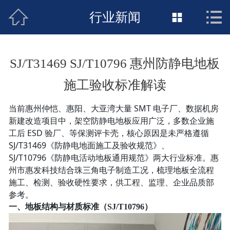



接地工程首页
行业新闻

关于惠发
SJ/T31469 SJ/T10796 惠州防静电地板
新闻动态
施工验收标准解读
工程施工
当前惠州仲恺、惠阳、大亚湾大量 SMT 电子厂、数据机房
新建改造项目中，架空防静电地板应用广泛，多数企业施
荣誉资质
工后 ESD 验厂、等保测评卡壳，核心原因是未严格遵循
SJ/T31469《防静电地面施工及验收规范》、
案例展示
SJ/T10796《防静电活动地板通用规范》两大行业标准。惠
州市惠发科技结合珠三角电子制造工况，梳理地板全流程
联络惠发
施工、检测、验收硬性要求，供工程、监理、企业品质部
参考。
一、地板结构与材质标准（SJ/T10796）