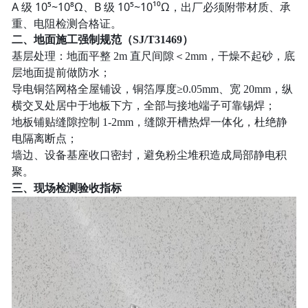
A 级 10⁵~10⁸Ω、B 级 10⁵~10¹⁰Ω，出厂必须附带材质、承
重、电阻检测合格证。
二、地面施工强制规范（SJ/T31469）
基层处理：地面平整 2m 直尺间隙＜2mm，干燥不起砂，底
层地面提前做防水；
导电铜箔网格全屋铺设，铜箔厚度≥0.05mm、宽 20mm，纵
横交叉处居中于地板下方，全部与接地端子可靠锡焊；
地板铺贴缝隙控制 1-2mm，缝隙开槽热焊一体化，杜绝静
电隔离断点；
墙边、设备基座收口密封，避免粉尘堆积造成局部静电积
聚。
三、现场检测验收指标