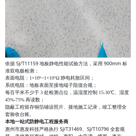
依据 SJ/T11159 地板静电性能试验方法，采用 900mm 标
准双电极检测：
表面电阻：1×10⁶~1×10⁹Ω 静电耗散区间；
系统电阻：地板表面至接地端子阻值合规；
每百平米不少于 3 处检测点位，温湿度控制 15-30℃、湿度
45%-75% 再读数；
隐蔽工程留存铜箔铺设照片、接地施工记录，竣工整理全
套验收台账。
本地一站式防静电工程服务商
惠州市惠发科技严格执行 SJ/T31469、SJ/T10796 全套规