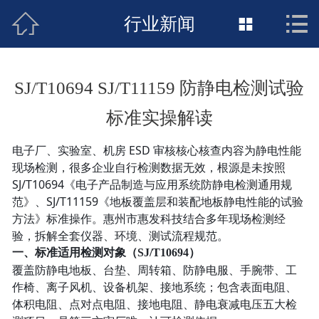



接地工程首页
行业新闻

关于惠发
SJ/T10694 SJ/T11159 防静电检测试验
新闻动态
标准实操解读
工程施工
电子厂、实验室、机房 ESD 审核核心核查内容为静电性能
现场检测，很多企业自行检测数据无效，根源是未按照
荣誉资质
SJ/T10694《电子产品制造与应用系统防静电检测通用规
范》、SJ/T11159《地板覆盖层和装配地板静电性能的试验
案例展示
方法》标准操作。惠州市惠发科技结合多年现场检测经
验，拆解全套仪器、环境、测试流程规范。
联络惠发
一、标准适用检测对象（SJ/T10694）
覆盖防静电地板、台垫、周转箱、防静电服、手腕带、工
作椅、离子风机、设备机架、接地系统；包含表面电阻、
体积电阻、点对点电阻、接地电阻、静电衰减电压五大检