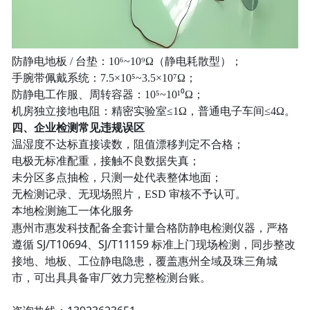
防静电地板 / 台垫：10⁶~10⁹Ω（静电耗散型）；
手腕带佩戴系统：7.5×10⁵~3.5×10⁷Ω；
防静电工作服、周转容器：10⁵~10¹⁰Ω；
机房独立接地电阻：精密实验室≤1Ω，普通电子车间≤4Ω。
四、企业检测常见违规误区
温湿度不达标直接读数，阻值漂移判定不合格；
电极无标准配重，接触不良数据失真；
未分区多点抽检，只测一处代表整体地面；
无检测记录、无现场照片，ESD 审核不予认可。
本地检测施工一体化服务
惠州市惠发科技配备全套计量合格防静电检测仪器，严格
遵循 SJ/T10694、SJ/T11159 标准上门现场检测，同步整改
接地、地板、工位静电隐患，覆盖惠州全域及珠三角城
市，可出具具备审厂效力完整检测台账。