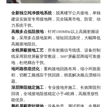
全新独立纯净接地系统
：脱离楼宇公共接地，单独
建设实验室专用接地网，完全隔离市电、防雷、动
力系统干扰。
高频多点低阻接地
：针对100MHz以上高频射频设
备，采用多点接地架构，缩短回流路径，大幅降低
高频接地阻抗。
全程屏蔽接地工艺
：所有射频信号线缆、设备控制
线采用双绞屏蔽穿管敷设，360°屏蔽层两端可靠接
地，杜绝耦合干扰。
地环路彻底优化
：重构接地回路布局，缩小环路面
积，切断工频感应干扰回路，彻底解决频点漂移问
题。
深层降阻稳定施工
：专业接地井施工、长效降阻剂
回填，全域接地阻值稳定小于4欧姆，高频泄放性
能优异。
整机屏蔽密封接地
：设备外壳、测试腔体、金属机