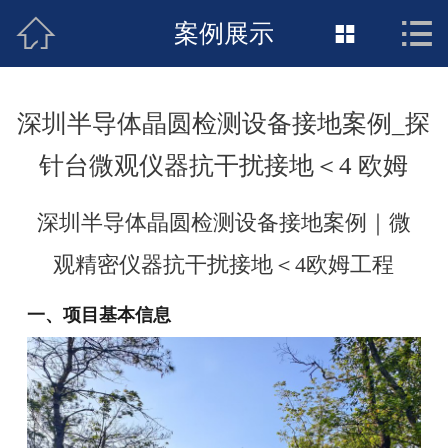


案例展示


接地工程首页
关于惠发
深圳半导体晶圆检测设备接地案例_探
新闻动态
针台微观仪器抗干扰接地＜4 欧姆
工程施工
深圳半导体晶圆检测设备接地案例｜微
荣誉资质
观精密仪器抗干扰接地＜4欧姆工程
案例展示
一、项目基本信息
联络惠发