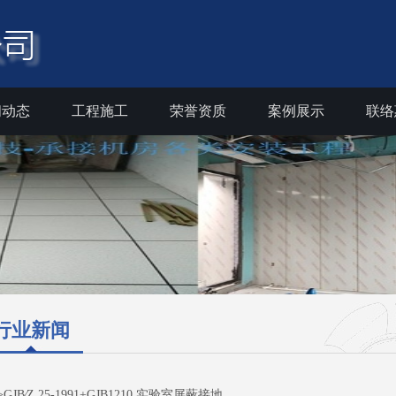
闻动态
工程施工
荣誉资质
案例展示
联络
行业新闻
>GJB∕Z 25-1991+GJB1210 实验室屏蔽接地