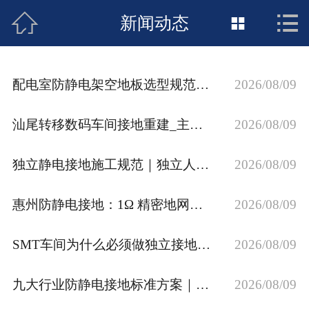



接地工程首页
新闻动态

关于惠发
配电室防静电架空地板选型规范｜配套接地装置与等电位施工要点
2026/08/09
新闻动态
汕尾转移数码车间接地重建_主板＜1Ω 外壳＜4 欧姆 ESD 接地埋设
2026/08/09
工程施工
独立静电接地施工规范｜独立人工接地网装置满足 1 欧姆接地技术要求
2026/08/09
荣誉资质
案例展示
惠州防静电接地：1Ω 精密地网和 4Ω 地线怎么选
2026/08/09
联络惠发
SMT车间为什么必须做独立接地？4欧姆接地验厂标准解读
2026/08/09
九大行业防静电接地标准方案｜SMT 半导体 PCB 机房实验室合规施工
2026/08/09