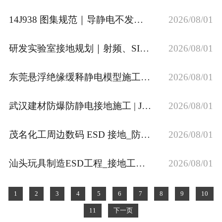
14J938 图集规范｜导静电不发火楼地面、踢脚线施工工艺
2026/08/01
研发实验室接地规划｜射频、SI、光学、老化实验室标准化施工方案
2026/08/01
东莞悬浮绝缘缓释静电模型施工 精密传感车间防静电接地特点
2026/08/01
武汉建材防爆防静电接地施工 | JC/T 不发火地坪接地规范
2026/08/01
茂名化工周边数码 ESD 接地_防爆 4Ω 主板＜1Ω 安全接地
2026/08/01
汕头玩具制造ESD工程_接地工程_独立地线_设备地_防静电接地
2026/08/01
1
2
3
4
5
6
7
8
9
10
11
下一页