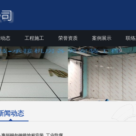
闻动态
工程施工
荣誉资质
案例展示
联络
新闻动态
>
惠州铜包钢接地桩安装_工业防腐